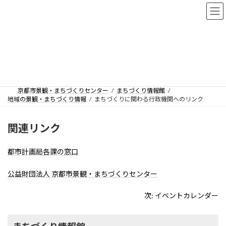
コ
ナ
京都市景観・まちづくりセンター
ン
ビ
テ
ゲ
ン
ー
まちづくりに関わる行政機関へ
ツ
シ
へ
ョ
のリンク
ス
ン
キ
に
ッ
移
京都市景観・まちづくりセンター
まちづくり情報館
プ
動
地域の景観・まちづくり情報
まちづくりに関わる行政機関へのリンク
関連リンク
都市計画局各課の窓口
公益財団法人 京都市景観・まちづくりセンター
次:
イベントカレンダー