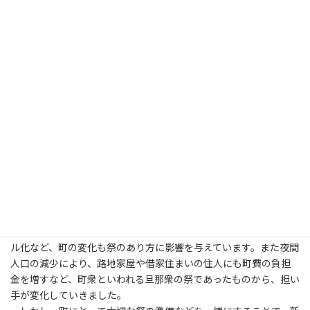
それぞれ出来る範囲で段階的に祭を復興していきました。
明治5年には、いくつかの山鉾を除いて、ほぼ大火以前の巡行に
復興しました。しかし、同年、祭を財政的に支えていた寄町制度
が廃止されました。この時、祭の存続を憂えた人々の人力により
清々講社が設立され、運営資金を氏子地域全体から集める仕組み
ができました。
ちまき
明治45年には市電の開通に伴い、京都府から巡行中止の勧告が
出され、祭の存在を巡り、大きな議論になりました。 建物のビ
ル化など、町の変化も祭のあり方に影響を与えています。また夜間
人口の減少により、路地家屋や借家住まいの住人にも町費の負担
金を増すなど、町衆といわれる旦那衆の祭であったものから、担い
手が変化していきました。