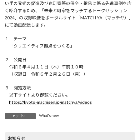
い手の発掘の促進及び京町家等の保全・継承に係る先進事例を広
く紹介するため、「未来と町家をマッチするトークセッション
2024」の収録映像をポータルサイト「MATCH YA（マッチヤ）」
にて動画配信します。
１ テーマ
「クリエイティブ拠点をつくる」
２ 公開日
令和６年４月１１日（木）午前１０時
（収録日 令和６年２月２６日（月））
３ 閲覧方法
以下サイトより御覧ください。
https://kyoto-machisen.jp/matchya/videos
What's new
カテゴリー
お知らせ