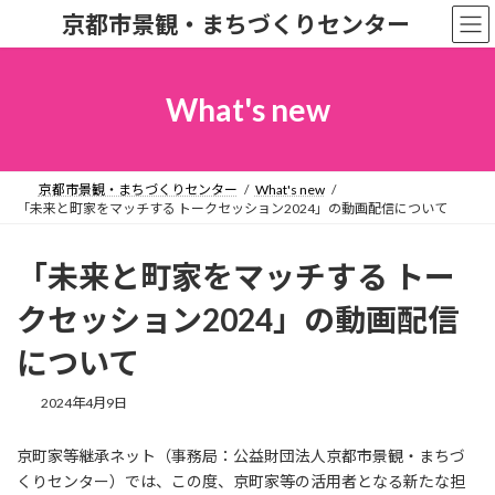
コ
ナ
京都市景観・まちづくりセンター
ン
ビ
テ
ゲ
ン
ー
ツ
シ
What's new
へ
ョ
ス
ン
キ
に
ッ
移
京都市景観・まちづくりセンター
What's new
プ
動
「未来と町家をマッチする トークセッション2024」の動画配信について
「未来と町家をマッチする トー
クセッション2024」の動画配信
について
2024年4月9日
京町家等継承ネット（事務局：公益財団法人京都市景観・まちづ
くりセンター）では、この度、京町家等の活用者となる新たな担