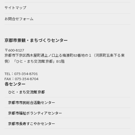
サイトマップ
お問合せフォーム
京都市景観・まちづくりセンター
〒600-8127
京都市下京区西木屋町通上ノ口上る梅湊町83番地の１（河原町五条下る東
側） 「ひと・まち交流館 京都」B1階
TEL：075-354-8701
FAX：075-354-8704
各センター
ひと・まち交流館 京都
京都市市民総合活動センター
京都市福祉ボランティアセンター
京都市長寿すこやかセンター