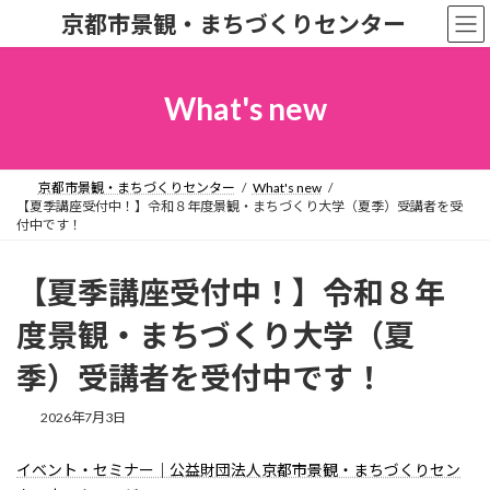
コ
ナ
京都市景観・まちづくりセンター
ン
ビ
テ
ゲ
ン
ー
ツ
シ
What's new
へ
ョ
ス
ン
キ
に
ッ
移
京都市景観・まちづくりセンター
What's new
プ
動
【夏季講座受付中！】令和８年度景観・まちづくり大学（夏季）受講者を受
付中です！
【夏季講座受付中！】令和８年
度景観・まちづくり大学（夏
季）受講者を受付中です！
2026年7月3日
イベント・セミナー｜公益財団法人京都市景観・まちづくりセン