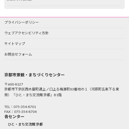
プライバシーポリシー
ウェブアクセシビリティ方針
サイトマップ
お問合せフォーム
京都市景観・まちづくりセンター
〒600-8127
京都市下京区西木屋町通上ノ口上る梅湊町83番地の１（河原町五条下る東
側） 「ひと・まち交流館 京都」B1階
TEL：075-354-8701
FAX：075-354-8704
各センター
ひと・まち交流館 京都