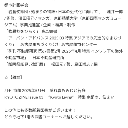
都市計画学会
「岩倉使節団 : 始まりの物語 : 日本の近代化に向けて 」 瀧井一博
/ 監修，濱田咲乃 / マンガ，京都精華大学（京都国際マンガミュー
ジアム）事業推進室 / 企画・編集・制作
「歎異抄をひらく」 高森顕徹
「アーバン・アドバンス 2025.03 特集 アジアでの先進的なまちづ
くり」 名古屋まちづくり公社 名古屋都市センター
「季刊 不動産研究 第67巻第2号 2025年4月 特集 インフレ下の海外
不動産市場」 日本不動産研究所
「祇園祭細見 : 改訂版」 松田元 / 著，島田崇志 / 編
☆【雑誌】
月刊 京都 2025年5月号 隠れ青もみじと苔庭
KYOTOZINE lssue 03 “Kyoto Living” 特集 京都の、住まい
この他にも多数新着図書がございます！
どうぞ地下1階の図書コーナーへお越しください。