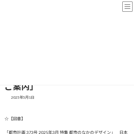
コ
ナ
京都市景観・まちづくりセンター
ン
ビ
テ
ゲ
ン
ー
ツ
シ
What's new
へ
ョ
ス
ン
キ
に
ッ
移
京都市景観・まちづくりセンター
What's new
プ
動
図書コーナー「5月の新着図書のご案内」
図書コーナー「5月の新着図書の
ご案内」
2025年5月1日
☆【図書】
「都市計画 373号 2025年3月 特集 都市のなかのデザイン」 日本